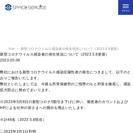
株式会社スペースサービス HOME
TOPICS
新着情報
スペースサービスについて
＞ 新型コロナウイルス感染者の発生状況について（2023.5.8更新）
TOP
人とビジネスをつなぐ
新型コロナウイルス感染者の発生状況について（2023.5.8更新）
2023.05.08
宇宙を広げる
弊社における新型コロナウイルス感染症陽性者の発生につきまして、以下のと
おりご報告いたします。
弊社といたしましては、今後も所管保健所のご指導のもと対策を徹底し、感染
地域とつくる
拡大防止に努めてまいります。
宇宙を楽しむ
※2023年5月8日の新型コロナ5類引き下げに伴い、罹患者のカウントおよび
HPによる社外の皆さまへの開示を廃止いたします。
イベント支援・会議支援
※計46名（2023.5.8現在）
〇2023年3月1日判明
宇宙教育